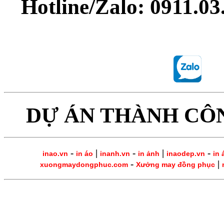
Hotline/Zalo: 0911.0
DỰ ÁN THÀNH CÔ
-
|
-
|
-
inao.vn
in áo
inanh.vn
in ảnh
inaodep.vn
in 
-
|
xuongmaydongphuc.com
Xưởng may đồng phục